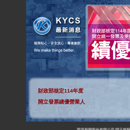
財政部核定114年度
開立發票績優營業人
開原報關股份有限公司‧開元報關行 KA