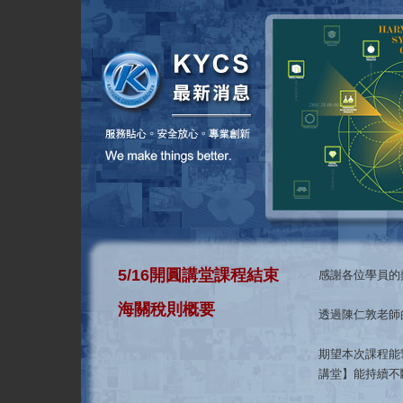
5/16開圓講堂課程結束
感謝各位學員的
海關稅則概要
透過陳仁敦老師
期望本次課程能
講堂】能持續不