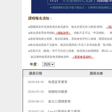
課程報名須知：
●開圓講堂所有講座僅供會員參加，報名前需先登入帳號/密碼。
（
我
●報名講座需使用積點
（
積點說明
）
，積點不足可以「申請積點」，
●講座場地座位有限，報名額滿後，系統會依序列入後補，開課前如
●報名後如因故不克參加，敬請於開課前2天登入本系統點選「取消報
●若因天災（颱風）等不可抗拒之因素，致使無法如期開課，將以E-m
故請適時維護更新會員聯絡資料。
（
更新會員資料
）
年度
：
講座日期
講座名稱
2026-04-18
海運提單審查
2026-05-16
海關稅則概要
2026-06-13
進出口通關實務
2026-07-18
GenAI 職場生產力應用