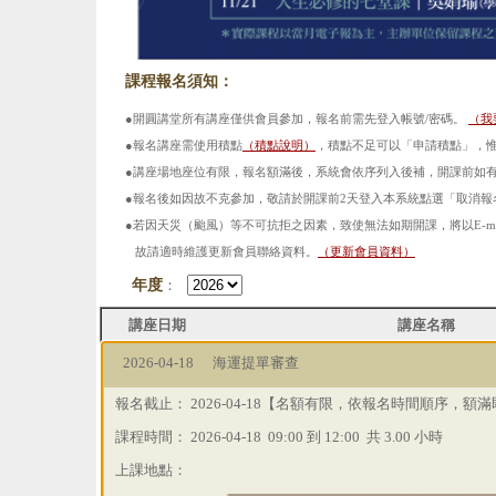
課程報名須知：
●開圓講堂所有講座僅供會員參加，報名前需先登入帳號/密碼。
（
我
●報名講座需使用積點
（
積點說明
）
，積點不足可以「申請積點」，
●講座場地座位有限，報名額滿後，系統會依序列入後補，開課前如
●報名後如因故不克參加，敬請於開課前2天登入本系統點選「取消報
●若因天災（颱風）等不可抗拒之因素，致使無法如期開課，將以E-m
故請適時維護更新會員聯絡資料。
（
更新會員資料
）
年度
：
講座日期
講座名稱
2026-04-18
海運提單審查
報名截止：
2026-04-18【名額有限，依報名時間順序，
課程時間：
2026-04-18 09:00 到 12:00 共 3.00 小時
上課地點：