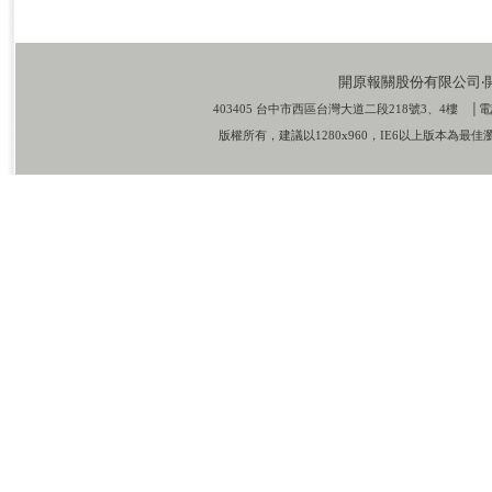
開原報關股份有限公司‧開元報關
403405 台中市西區台灣大道二段218號3、4樓 │電話：
版權所有，建議以1280x960，IE6以上版本為最佳瀏覽模式 Copyrig