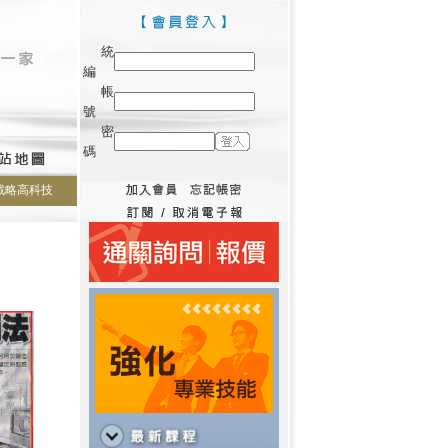
統
編
帳
號
密
碼
戰略高科技