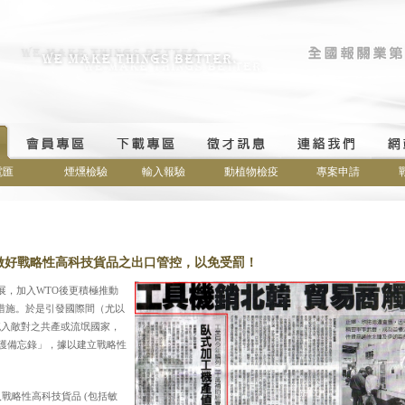
電匯
煙燻檢驗
輸入報驗
動植物檢疫
專案申請
做好戰略性高科技貨品之出口管控，以免受罰！
展，加入WTO後更積極推動
措施。於是引發國際間（尤以
流入敵對之共產或流氓國家，
保護備忘錄」，據以建立戰略性
戰略性高科技貨品 (包括敏