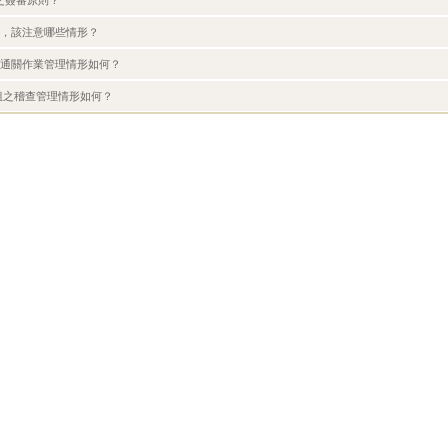
之簽審原則？
時，該注意哪些情形？
口通關作業管理情形如何？
小組之稽查管理情形如何？