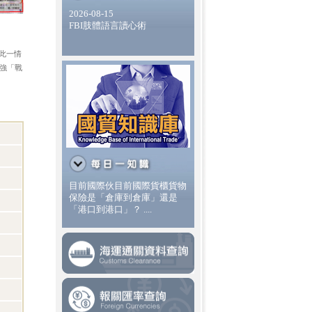
2026-08-15
FBI肢體語言讀心術
此一情
強「戰
目前國際伙目前國際貨櫃貨物
保險是「倉庫到倉庫」還是
「港口到港口」？ ....