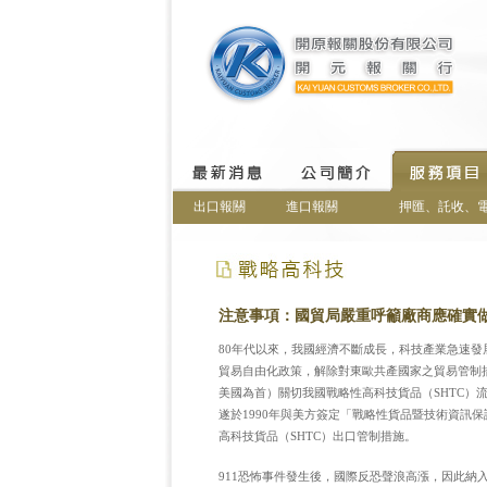
出口報關
進口報關
押匯、託收、
注意事項：
國貿局嚴重呼籲廠商應確實
80年代以來，我國經濟不斷成長，科技產業急速發
貿易自由化政策，解除對東歐共產國家之貿易管制
美國為首）關切我國戰略性高科技貨品（SHTC）
遂於1990年與美方簽定「戰略性貨品暨技術資訊
高科技貨品（SHTC）出口管制措施。
911恐怖事件發生後，國際反恐聲浪高漲，因此納入