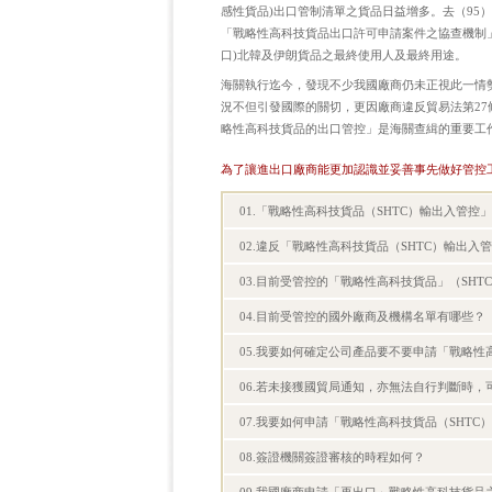
感性貨品)出口管制清單之貨品日益增多。去（95）
「戰略性高科技貨品出口許可申請案件之協查機制
口)北韓及伊朗貨品之最終使用人及最終用途。
海關執行迄今，發現不少我國廠商仍未正視此一情
況不但引發國際的關切，更因廠商違反貿易法第2
略性高科技貨品的出口管控」是海關查緝的重要工
為了讓進出口廠商能更加認識並妥善事先做好管控工
01.「戰略性高科技貨品（SHTC）輸出入管控
02.違反「戰略性高科技貨品（SHTC）輸出入
03.目前受管控的「戰略性高科技貨品」（SHT
04.目前受管控的國外廠商及機構名單有哪些？
05.我要如何確定公司產品要不要申請「戰略性高
06.若未接獲國貿局通知，亦無法自行判斷時，
07.我要如何申請「戰略性高科技貨品（SHTC
08.簽證機關簽證審核的時程如何？