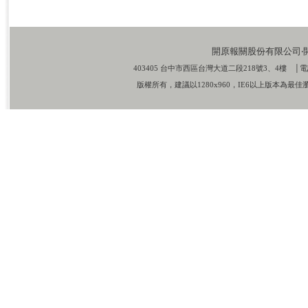
開原報關股份有限公司‧開元報關
403405 台中市西區台灣大道二段218號3、4樓 │電話：
版權所有，建議以1280x960，IE6以上版本為最佳瀏覽模式 Copyrig