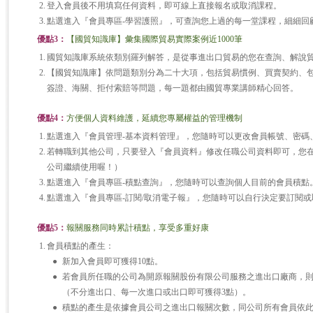
2.
登入會員後不用填寫任何資料，即可線上直接報名或取消課程。
3.
點選進入『會員專區-學習護照』，可查詢您上過的每一堂課程，細細回
優點3：
【國貿知識庫】彙集國際貿易實際案例近1000筆
1.
國貿知識庫系統依類別羅列解答，是從事進出口貿易的您在查詢、解說
2.
【國貿知識庫】依問題類別分為二十大項，包括貿易慣例、買賣契約、
簽證、海關、拒付索賠等問題，每一題都由國貿專業講師精心回答。
優點4：
方便個人資料維護，延續您專屬權益的管理機制
1.
點選進入『會員管理-基本資料管理』，您隨時可以更改會員帳號、密碼
2.
若轉職到其他公司，只要登入『會員資料』修改任職公司資料即可，您
公司繼續使用喔！）
3.
點選進入『會員專區-積點查詢』，您隨時可以查詢個人目前的會員積點
4.
點選進入『會員專區-訂閱/取消電子報』，您隨時可以自行決定要訂閱
優點5：
報關服務同時累計積點，享受多重好康
1.
會員積點的產生：
●
新加入會員即可獲得10點。
●
若會員所任職的公司為開原報關股份有限公司服務之進出口廠商，
（不分進出口、每一次進口或出口即可獲得3點）。
●
積點的產生是依據會員公司之進出口報關次數，同公司所有會員依