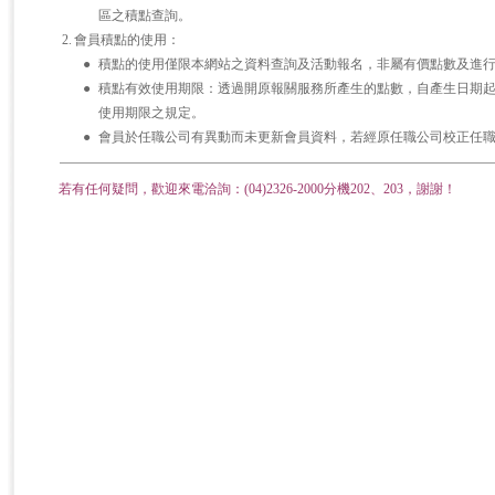
區之積點查詢。
2.
會員積點的使用：
●
積點的使用僅限本網站之資料查詢及活動報名，非屬有價點數及進
●
積點有效使用期限：透過開原報關服務所產生的點數，自產生日期
使用期限之規定。
●
會員於任職公司有異動而未更新會員資料，若經原任職公司校正任
若有任何疑問，歡迎來電洽詢：(04)2326-2000分機202、203，謝謝！